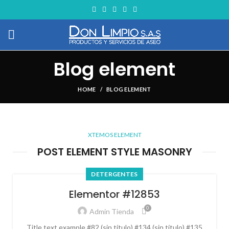
Blog element
HOME
BLOG ELEMENT
XTEMOS ELEMENT
POST ELEMENT STYLE MASONRY
DETERGENTES
Elementor #12853
0
Admin Tienda
Title text example #82 (sin título) #134 (sin título) #135