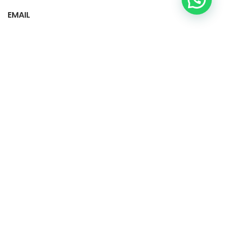
EMAIL
vecipet.colombia@gmail.com
info.donlimpio@gmail.com
Instagram: Donlimpio.colombia
Instagram: Vecipet.colombia
facebook: Don limpio SAS
Tiktok: vecipet.colombia1
Política de tratamiento de datos