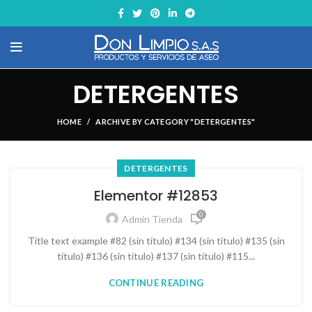
DETERGENTES
HOME
ARCHIVE BY CATEGORY "DETERGENTES"
DETERGENTES
Elementor #12853
0
Admin Tienda
Title text example #82 (sin título) #134 (sin título) #135 (sin
título) #136 (sin título) #137 (sin título) #115...
CONTINUE READING